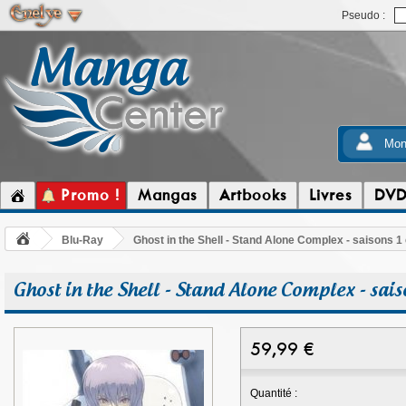
Pseudo :
Mon
Promo !
Mangas
Artbooks
Livres
DV
Blu-Ray
Ghost in the Shell - Stand Alone Complex - saisons 1 et
Ghost in the Shell - Stand Alone Complex - saiso
59,99
€
Quantité :