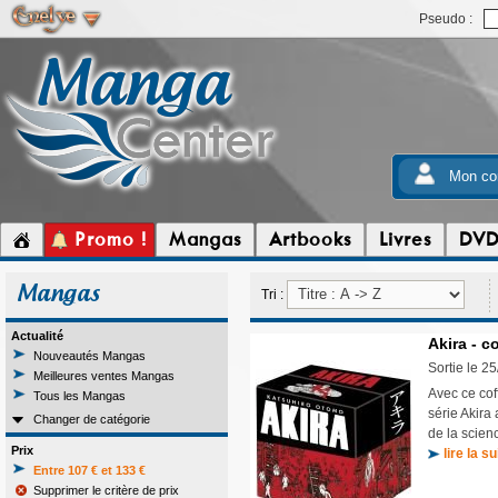
Pseudo :
Mon co
Promo !
Mangas
Artbooks
Livres
DV
Mangas
Tri :
Actualité
Akira - co
Nouveautés Mangas
Sortie le 2
Meilleures ventes Mangas
Avec ce coff
Tous les Mangas
série Akira
Changer de catégorie
de la scien
Prix
lire la su
Entre 107 € et 133 €
Supprimer le critère de prix