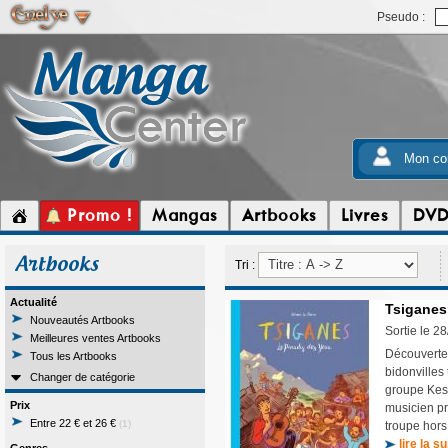
Pseudo :
Mon co
Promo !
Mangas
Artbooks
Livres
DV
Artbooks
Tri :
Actualité
Tsiganes,
Nouveautés Artbooks
Sortie le 2
Meilleures ventes Artbooks
Découverte 
Tous les Artbooks
bidonvilles
Changer de catégorie
groupe Kesa
Prix
musicien pr
Entre 22 € et 26 €
(1)
troupe hors
lire la su