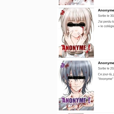
Anonyme 
Sortie le 3
J'ai perdu t
« le collé
Anonyme 
Sortie le 2
Ce jour-là,
"Anonyme" 