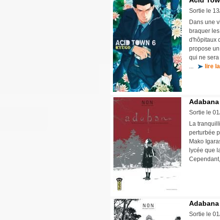
Acid Tow
Sortie le 1
Dans une vil
braquer les
d'hôpitaux 
propose un 
qui ne sera
...
lire l
Adabana 
Sortie le 0
La tranquill
perturbée 
Mako Igaras
lycée que l
Cependant, 
Adabana 
Sortie le 0