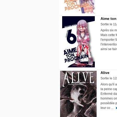
Aime ton
Sortie le 1
Après six m
Mais cette 
l'emporter 
l'interventi
ainsi se f
Alive
Sortie le 1
Alors qu'il
la peine ca
Enfermé dan
hommes ont 
possédée pa
leur co ...