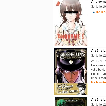
Anonyme 
Sortie le 1
lire la s
Arsène Lu
Sortie le 1
An 1899... 
Unis, une i
votre bord,
Holmes. Voi
l'insaisiss
lire la suite
Arsène Lu
Sortie le 1