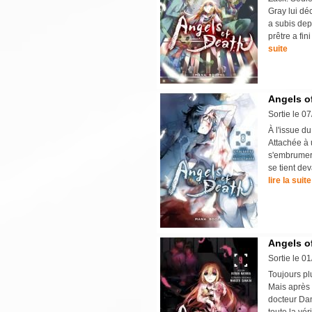
Gray lui dé
a subis dep
prêtre a fin
suite
Angels of
Sortie le 0
À l'issue d
Attachée à u
s'embrumer e
se tient de
lire la suite
Angels of
Sortie le 0
Toujours pl
Mais après 
docteur Dan