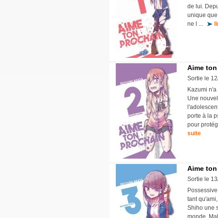
de lui. Depu
unique que l
ne l ...
l
Aime ton
Sortie le 1
Kazumi n'a 
Une nouvelle
l'adolescent
porte à la 
pour protég
suite
Aime ton
Sortie le 1
Possessive
tant qu'ami,
Shiho une 
monde. Malgr