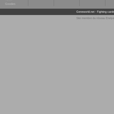
Goodies
Geneworld.net
-
Fighting card
Site membre du réseau
Enely