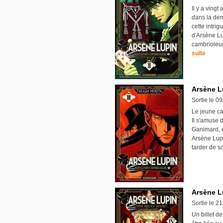
Il y a vingt
dans la dem
cette intri
d'Arsène Lu
cambrioleur
suite
Arsène Lu
Sortie le 0
Le jeune ca
Il s'amuse 
Ganimard, et
Arsène Lupi
tarder de so
Arsène Lu
Sortie le 2
Un billet d