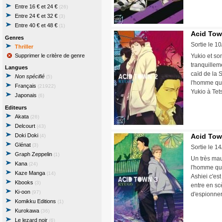
Entre 16 € et 24 €
(26)
Entre 24 € et 32 €
(3)
Entre 40 € et 48 €
(1)
Acid Tow
Genres
Sortie le 1
Thriller
Supprimer le critère de genre
Yukio et so
tranquillem
Langues
caïd de la 
Non spécifié
(5)
l'homme qui
Français
(21922)
Yukio à Tet
Japonais
(6)
Editeurs
Akata
(26)
Delcourt
(43)
Doki Doki
Acid Tow
(4)
Glénat
(3)
Sortie le 1
Graph Zeppelin
(1)
Un très mau
Kana
(24)
l'homme qui
Kaze Manga
(14)
Ashiei c'es
Kbooks
(3)
entre en scè
Ki-oon
(97)
d'espionn
Komikku Editions
(1)
Kurokawa
(36)
Le lezard noir
(6)