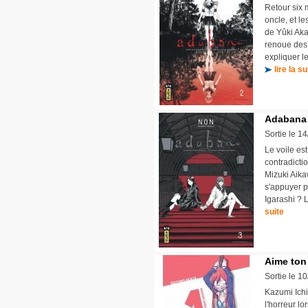
Retour six 
oncle, et l
de Yûki Aka
renoue des 
expliquer l
lire la su
Adabana 
Sortie le 1
Le voile est
contradicti
Mizuki Aika
s'appuyer p
Igarashi ? 
suite
Aime ton
Sortie le 1
Kazumi Ichin
l'horreur l