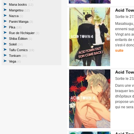
Mana books
(12)
Acid Tow
Mangetsu
(12)
Nazca
(1)
Sortie le 2
Panini Manga
(3)
Masatsugu, 
Pika
(18)
ennemi supp
Rue de l'échiquier
(3)
Vingt ans a
Shiba Édition
(1)
enfants de s
Soleil
(24)
s'est-il do
Taifu Comics
(19)
suite
Tonkam
(38)
Vega
(4)
Acid Tow
Sortie le 2
Dans une vil
braquer les
dhôpitaux 
propose un 
qui ne ser