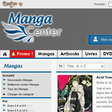
Pseudo :
Mon co
Promo !
Mangas
Artbooks
Livres
DV
Mangas
Tri :
Actualité
Acid Tow
Nouveautés Mangas
Sortie le 2
Meilleures ventes Mangas
Yuki et son
Tous les Mangas
règne des t
Changer de catégorie
qu'un enfant
Prix
survivre. Ét
Entre 0 € et 8 €
(165)
son meilleu
Entre 8 € et 16 €
(198)