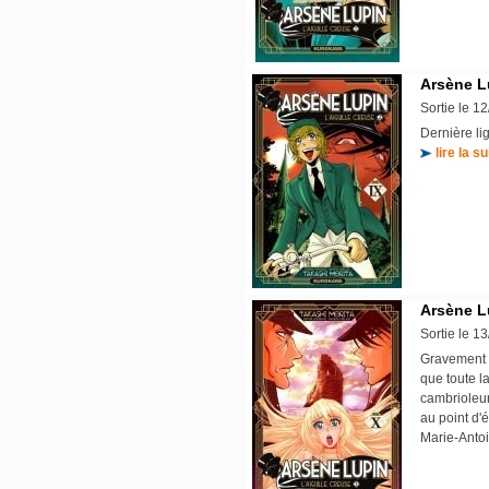
Arsène L
Sortie le 1
Dernière lig
lire la su
Arsène L
Sortie le 1
Gravement b
que toute l
cambrioleur.
au point d'
Marie-Antoin