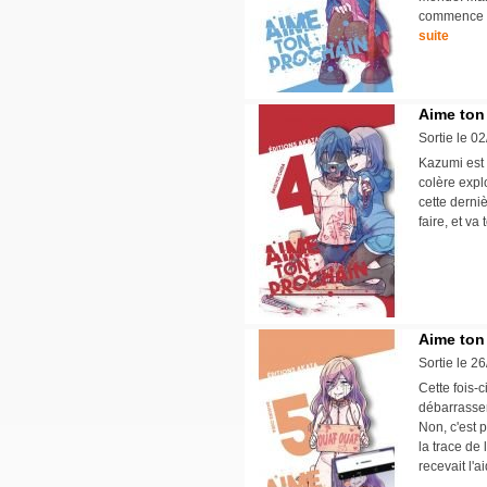
commence à
suite
Aime ton
Sortie le 0
Kazumi est 
colère explo
cette derni
faire, et va
Aime ton
Sortie le 2
Cette fois-c
débarrasser
Non, c'est 
la trace de 
recevait l'a