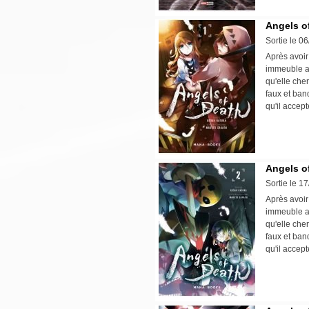
Angels of
Sortie le 0
Après avoir
immeuble a
qu'elle che
faux et ban
qu'il accept
Angels of
Sortie le 1
Après avoir
immeuble a
qu'elle che
faux et ban
qu'il accept