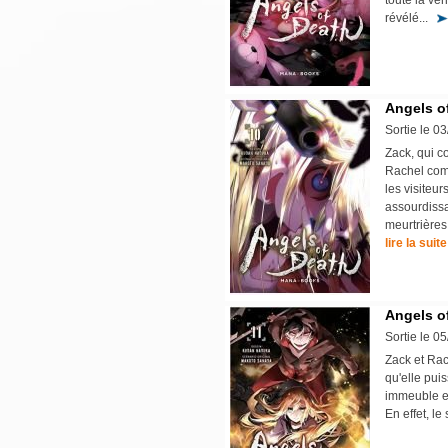
toute la vér
révélé...
Angels of
Sortie le 0
Zack, qui c
Rachel comp
les visiteu
assourdissa
meurtrières
lire la suite
Angels of
Sortie le 0
Zack et Rac
qu'elle puis
immeuble es
En effet, l