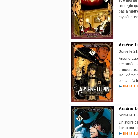
être liés a
l'énergie qu
pas à mettre
mystérieuse
Arsène Lu
Sortie le 2
Arsène Lupi
acharnée po
dangereusem
Deuxième pa
conclut l'af
lire la su
Arsène L
Sortie le 1
L'histoire 
écrite par 
lire la su