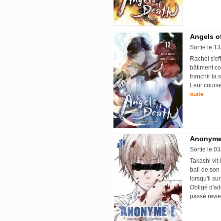
Angels of
Sortie le 1
Rachel s'ef
bâtiment co
franchir la 
Leur course
suite
Anonyme 
Sortie le 0
Takashi vit 
ball de son 
lorsqu'il su
Obligé d'ad
passé revie