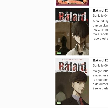
Batard T.
Sortie le 0
Autour du l
garçon vit 
P.D.G. d'une
mais l'adol
repère est s
Batard T.
Sortie le 0
Malgré tous 
empêcher so
le meurtrie
à détourner
être le parf