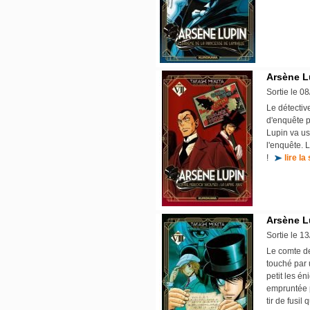
Arsène L
Sortie le 0
Le détectiv
d'enquête po
Lupin va us
l'enquête. L
!
lire la
Arsène L
Sortie le 1
Le comte de
touché par u
petit les én
empruntée p
tir de fusi