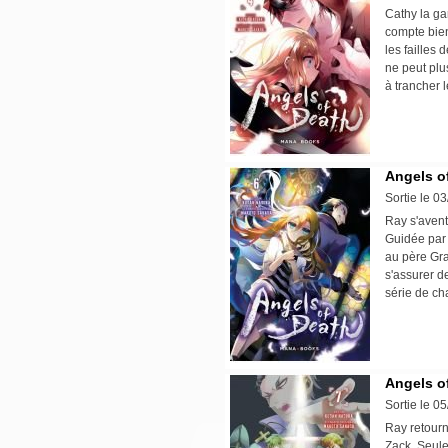
Cathy la ga
compte bien 
les failles
ne peut plus
à trancher 
Angels of
Sortie le 0
Ray s'avent
Guidée par 
au père Gra
s'assurer de
série de ch
Angels of
Sortie le 0
Ray retourn
Zack. Seule