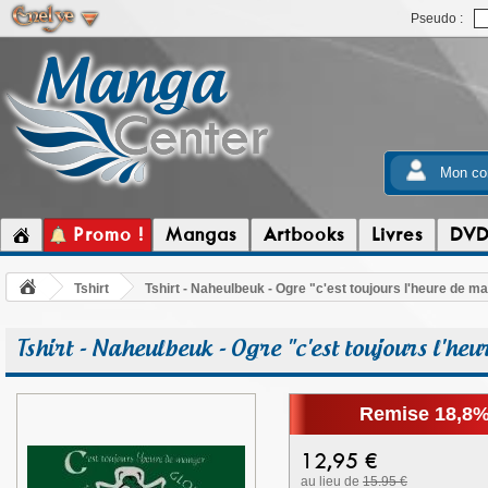
Pseudo :
Mon co
Promo !
Mangas
Artbooks
Livres
DV
Tshirt
Tshirt - Naheulbeuk - Ogre "c'est toujours l'heure de ma
Tshirt - Naheulbeuk - Ogre "c'est toujours l'he
Remise 18,8
12,95
€
au lieu de
15.95 €