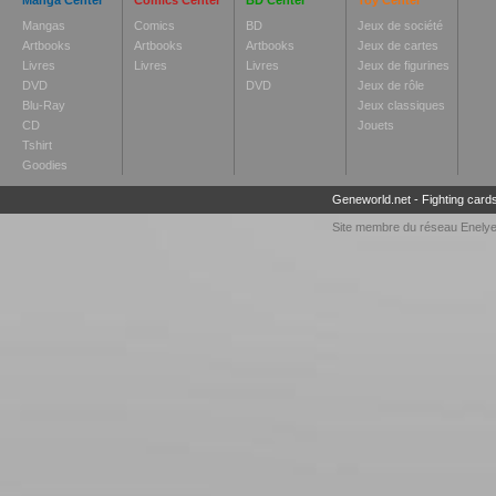
Manga Center
Comics Center
BD Center
Toy Center
Mangas
Comics
BD
Jeux de société
Artbooks
Artbooks
Artbooks
Jeux de cartes
Livres
Livres
Livres
Jeux de figurines
DVD
DVD
Jeux de rôle
Blu-Ray
Jeux classiques
CD
Jouets
Tshirt
Goodies
Geneworld.net
-
Fighting card
Site membre du réseau
Enely