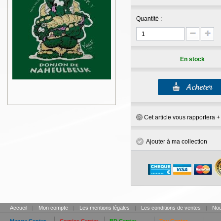
Quantité :
En stock
Cet article vous rapportera 
Ajouter à ma collection
Accueil
|
Mon compte
|
Les mentions légales
|
Les conditions de ventes
|
Nou