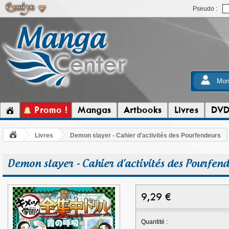
Pseudo :
Mon
Promo !
Mangas
Artbooks
Livres
DV
Livres
Demon slayer - Cahier d'activités des Pourfendeurs
Demon slayer - Cahier d'activités des Pourfen
9,29
€
Quantité :