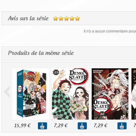
Avis sur la série
Il n'y a aucun commentaire pour 
Produits de la même série
15,99 €
7,29 €
7,29 €
7