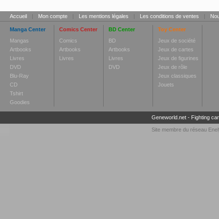
Accueil
|
Mon compte
|
Les mentions légales
|
Les conditions de ventes
|
Nou
Manga Center
Comics Center
BD Center
Toy Center
Mangas
Comics
BD
Jeux de société
Artbooks
Artbooks
Artbooks
Jeux de cartes
Livres
Livres
Livres
Jeux de figurines
DVD
DVD
Jeux de rôle
Blu-Ray
Jeux classiques
CD
Jouets
Tshirt
Goodies
Geneworld.net
-
Fighting ca
Site membre du réseau
Enel