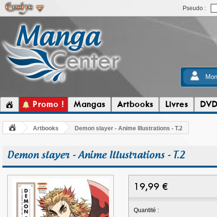
Pseudo :
Mon
Promo !
Mangas
Artbooks
Livres
DV
Artbooks
Demon slayer - Anime Illustrations - T.2
Demon slayer - Anime Illustrations - T.2
19,99
€
Quantité :