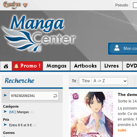
Pseudo :
Mon co
Promo !
Mangas
Artbooks
Livres
DV
Recherche
Tri :
The demo
Sortie le 1
Catégorie
La puissanc
[MC]
Mangas
(1)
sortir. Ce 
en arrière.
Prix
prendre à A
Entre 8 € et 9 €
(1)
suite
Genres