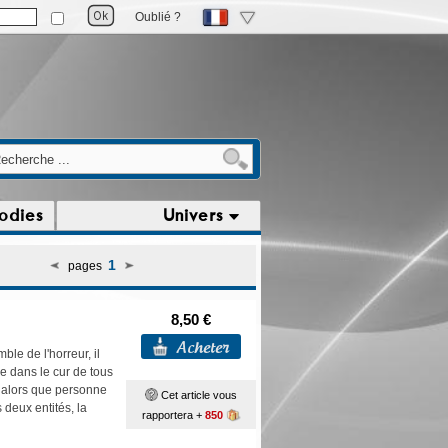
Oublié ?
odies
Univers
1
pages
8,50 €
le de l'horreur, il
 dans le cur de tous
 alors que personne
Cet article vous
 deux entités, la
rapportera +
850