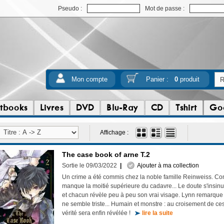
Pseudo :
Mot de passe :
Mon compte
Panier :
0
produit
tbooks
Livres
DVD
Blu-Ray
CD
Tshirt
Go
Affichage :
The case book of arne T.2
Sortie le 09/03/2022
|
Ajouter à ma collection
Un crime a été commis chez la noble famille Reinweiss. Comb
manque la moitié supérieure du cadavre... Le doute s'insinue
et chacun révèle peu à peu son vrai visage. Lynn remarque
ne semble triste... Humain et monstre : au croisement de ces
vérité sera enfin révélée !
lire la suite