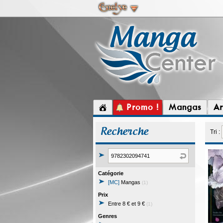
Promo !
Mangas
Ar
Recherche
Tri :
Catégorie
[MC]
Mangas
(1)
Prix
Entre 8 € et 9 €
(1)
Genres