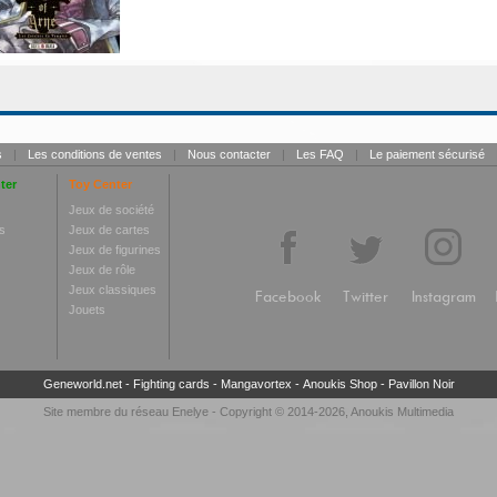
s
|
Les conditions de ventes
|
Nous contacter
|
Les FAQ
|
Le paiement sécurisé
ter
Toy Center
Jeux de société
s
Jeux de cartes
Jeux de figurines
Jeux de rôle
Jeux classiques
Facebook
Twitter
Instagram
Jouets
Geneworld.net
-
Fighting cards
-
Mangavortex
-
Anoukis Shop
-
Pavillon Noir
Site membre du réseau
Enelye
- Copyright © 2014-2026,
Anoukis Multimedia