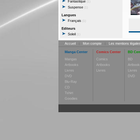
Fantastique
(1)
Suspense
(1)
Langues
Français
(1)
Editeurs
Soleil
(1)
Accueil
|
Mon compte
|
Les mentions légale
Manga Center
Comics Center
BD Cen
Mangas
Comics
BD
Artbooks
Artbooks
Artbook
Livres
Livres
Livres
DVD
DVD
Blu-Ray
CD
Tshirt
Goodies