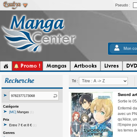
Pseudo :
Mon co
Promo !
Mangas
Artbooks
Livres
DV
Recherche
Tri :
Sword art
Sortie le 0
Catégorie
Enfermé dan
[MC]
Mangas
(1)
avec un PNJ
qu'Alice, u
Prix
l'Empire pou
Entre 7 € et 8 €
(1)
les terres 
Genres