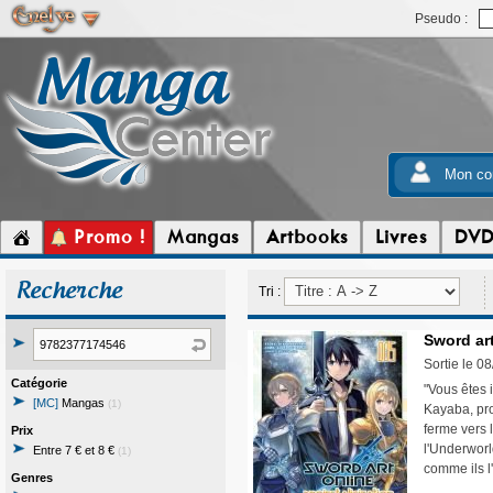
Pseudo :
Mon co
Promo !
Mangas
Artbooks
Livres
DV
Recherche
Tri :
Sword art
Sortie le 0
Catégorie
"Vous êtes 
[MC]
Mangas
(1)
Kayaba, pro
ferme vers 
Prix
l'Underworl
Entre 7 € et 8 €
(1)
comme ils l
Genres