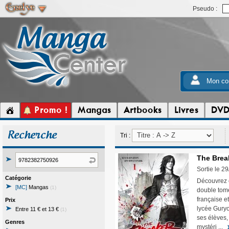
Pseudo :
Mon co
Promo !
Mangas
Artbooks
Livres
DV
Recherche
Tri :
The Break
Sortie le 2
Catégorie
Découvrez o
[MC]
Mangas
(1)
double tome
française e
Prix
lycée Guryo
Entre 11 € et 13 €
(1)
ses élèves,
Genres
mystéri ...