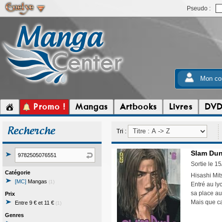
Pseudo :
Mon co
Promo !
Mangas
Artbooks
Livres
DV
Recherche
Tri :
Slam Dunk
Sortie le 1
Catégorie
Hisashi Mit
[MC]
Mangas
(1)
Entré au ly
sa place au 
Prix
Mais que ca
Entre 9 € et 11 €
(1)
Genres