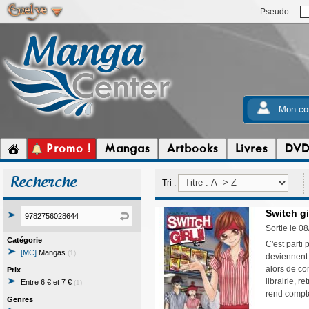
Pseudo :
Mon co
Promo !
Mangas
Artbooks
Livres
DV
Recherche
Tri :
Switch gi
Sortie le 0
Catégorie
C'est parti 
[MC]
Mangas
(1)
deviennent 
alors de co
Prix
librairie, r
Entre 6 € et 7 €
(1)
rend compte 
Genres