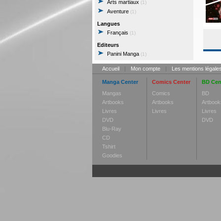
Arts martiaux
(1)
Aventure
(1)
Langues
Français
(1)
Editeurs
Panini Manga
(1)
Accueil
|
Mon compte
|
Les mentions légale
Manga Center
Comics Center
BD Cen
Mangas
Comics
BD
Artbooks
Artbooks
Artbook
Livres
Livres
Livres
DVD
DVD
Blu-Ray
CD
Tshirt
Goodies