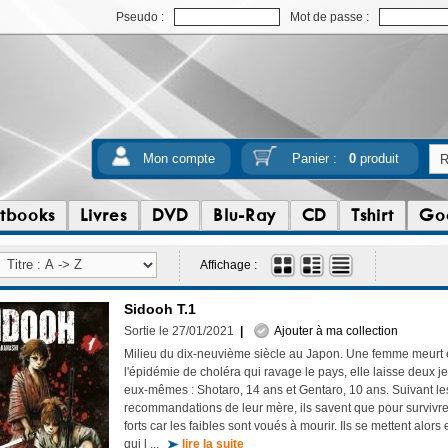
Pseudo :
Mot de passe :
Mon compte
Panier :
0
produit
tbooks
Livres
DVD
Blu-Ray
CD
Tshirt
Go
Affichage :
Sidooh T.1
Sortie le 27/01/2021
|
Ajouter à ma collection
Milieu du dix-neuvième siècle au Japon. Une femme meurt
l'épidémie de choléra qui ravage le pays, elle laisse deux j
eux-mêmes : Shotaro, 14 ans et Gentaro, 10 ans. Suivant le
recommandations de leur mère, ils savent que pour survivre,
forts car les faibles sont voués à mourir. Ils se mettent alors
qui l ...
lire la suite