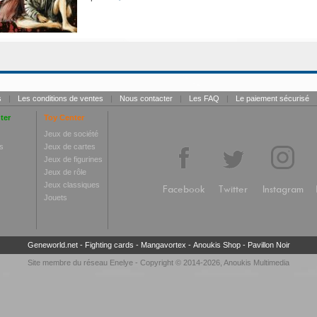
s
|
Les conditions de ventes
|
Nous contacter
|
Les FAQ
|
Le paiement sécurisé
ter
Toy Center
Jeux de société
s
Jeux de cartes
Jeux de figurines
Jeux de rôle
Jeux classiques
Facebook
Twitter
Instagram
Jouets
Geneworld.net
-
Fighting cards
-
Mangavortex
-
Anoukis Shop
-
Pavillon Noir
Site membre du réseau
Enelye
- Copyright © 2014-2026,
Anoukis Multimedia