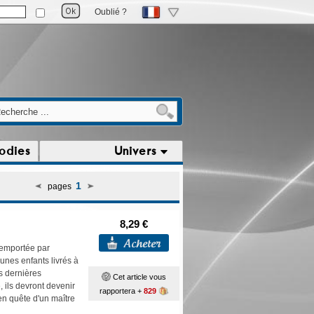
Oublié ?
odies
Univers
1
pages
8,29 €
 emportée par
eunes enfants livrés à
s dernières
Cet article vous
 ils devront devenir
rapportera +
829
 en quête d'un maître