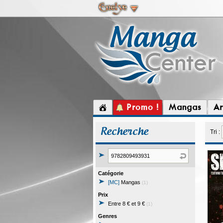
Promo !
Mangas
Ar
Recherche
Tri :
Catégorie
[MC]
Mangas
(1)
Prix
Entre 8 € et 9 €
(1)
Genres