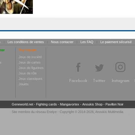
s
|
Les conditions de ventes
|
Nous contacter
|
Les FAQ
|
Le paiement sécurisé
ter
Toy Center
Jeux de société
s
Jeux de cartes
Jeux de figurines
Jeux de rôle
Jeux classiques
Facebook
Twitter
Instagram
Jouets
Geneworld.net
-
Fighting cards
-
Mangavortex
-
Anoukis Shop
-
Pavillon Noir
Site membre du réseau
Enelye
- Copyright © 2014-2026,
Anoukis Multimedia