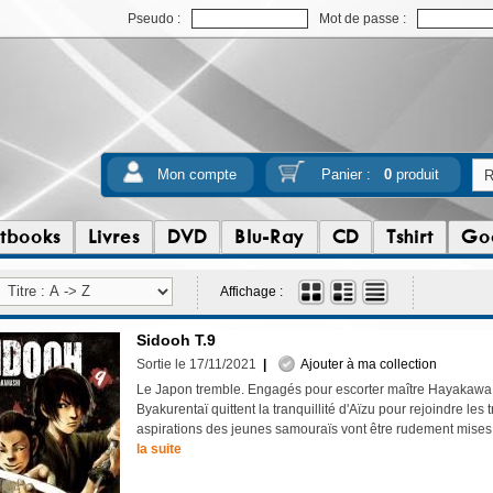
Pseudo :
Mot de passe :
Mon compte
Panier :
0
produit
tbooks
Livres
DVD
Blu-Ray
CD
Tshirt
Go
Affichage :
Sidooh T.9
Sortie le 17/11/2021
|
Ajouter à ma collection
Le Japon tremble. Engagés pour escorter maître Hayakawa
Byakurentaï quittent la tranquillité d'Aïzu pour rejoindre les
aspirations des jeunes samouraïs vont être rudement mises
la suite