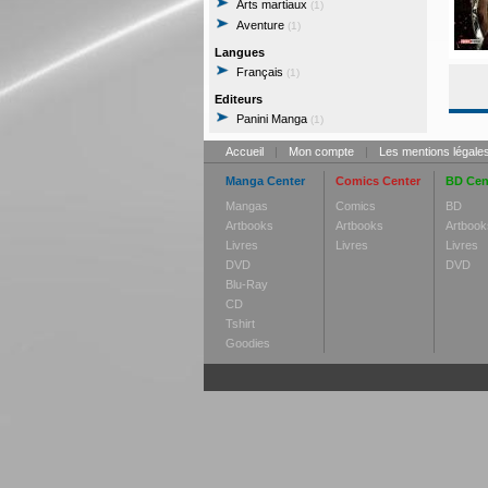
Arts martiaux
(1)
Aventure
(1)
Langues
Français
(1)
Editeurs
Panini Manga
(1)
Accueil
|
Mon compte
|
Les mentions légale
Manga Center
Comics Center
BD Cen
Mangas
Comics
BD
Artbooks
Artbooks
Artbook
Livres
Livres
Livres
DVD
DVD
Blu-Ray
CD
Tshirt
Goodies