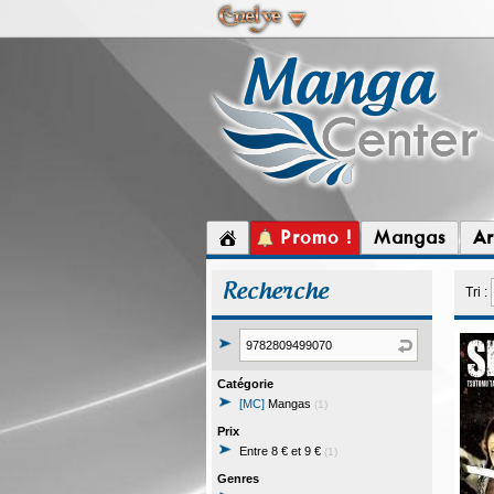
Promo !
Mangas
Ar
Recherche
Tri :
Catégorie
[MC]
Mangas
(1)
Prix
Entre 8 € et 9 €
(1)
Genres