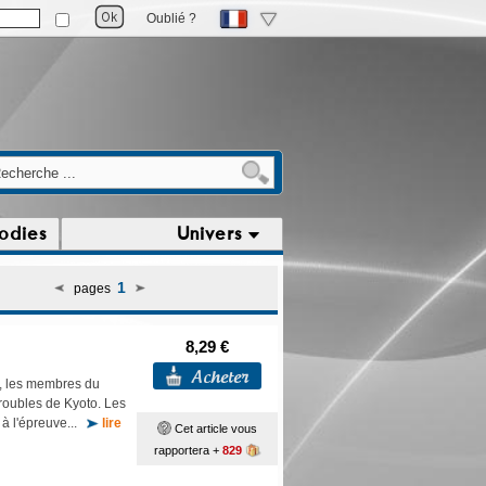
Oublié ?
odies
Univers
1
pages
8,29 €
, les membres du
 troubles de Kyoto. Les
 à l'épreuve...
lire
Cet article vous
rapportera +
829