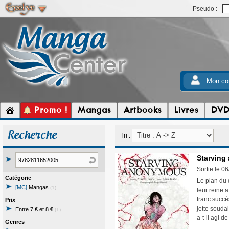
Pseudo :
Mon co
Promo !
Mangas
Artbooks
Livres
DV
Recherche
Tri :
Starving
Sortie le 0
Catégorie
Le plan du 
[MC]
Mangas
(1)
leur reine a
franc succè
Prix
jette souda
Entre 7 € et 8 €
(1)
a-t-il agi de
Genres