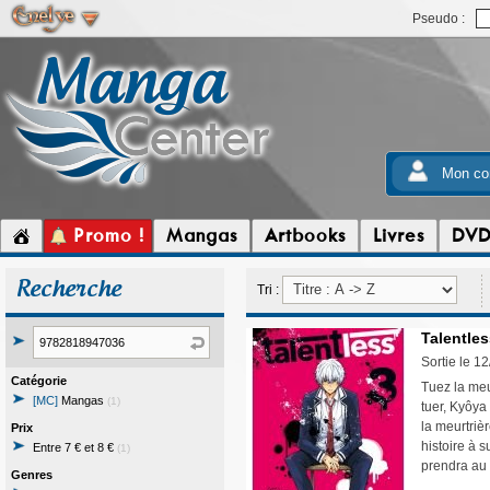
Pseudo :
Mon co
Promo !
Mangas
Artbooks
Livres
DV
Recherche
Tri :
Talentles
Sortie le 1
Catégorie
Tuez la meu
[MC]
Mangas
(1)
tuer, Kyôya
la meurtriè
Prix
histoire à s
Entre 7 € et 8 €
(1)
prendra au
Genres