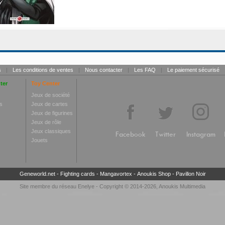
s
|
Les conditions de ventes
|
Nous contacter
|
Les FAQ
|
Le paiement sécurisé
ter
Toy Center
Jeux de société
s
Jeux de cartes
Jeux de figurines
Jeux de rôle
Jeux classiques
Facebook
Twitter
Instagram
Jouets
Geneworld.net
-
Fighting cards
-
Mangavortex
-
Anoukis Shop
-
Pavillon Noir
Site membre du réseau
Enelye
- Copyright © 2014-2026,
Anoukis Multimedia