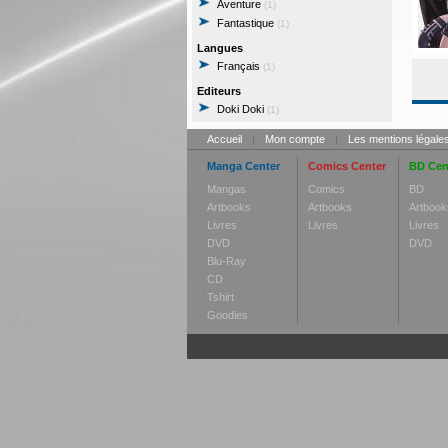
Aventure
(1)
Fantastique
(1)
Langues
Français
(1)
Editeurs
Doki Doki
(1)
Accueil
|
Mon compte
|
Les mentions légale
Manga Center
Comics Center
BD Cen
Mangas
Comics
BD
Artbooks
Artbooks
Artbook
Livres
Livres
Livres
DVD
DVD
Blu-Ray
CD
Tshirt
Goodies