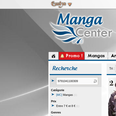
Promo !
Mangas
Ar
Recherche
Tri :
Catégorie
[MC]
Mangas
(1)
Prix
Entre 7 € et 8 €
(1)
Genres