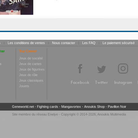
s
|
Les conditions de ventes
|
Nous contacter
|
Les FAQ
|
Le paiement sécurisé
ter
Toy Center
Jeux de société
s
Jeux de cartes
Jeux de figurines
Jeux de rôle
Jeux classiques
Facebook
Twitter
Instagram
Jouets
Geneworld.net
-
Fighting cards
-
Mangavortex
-
Anoukis Shop
-
Pavillon Noir
Site membre du réseau
Enelye
- Copyright © 2014-2026,
Anoukis Multimedia