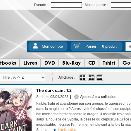
Pseudo :
Mot de passe :
Mon compte
Panier :
0
produit
tbooks
Livres
DVD
Blu-Ray
CD
Tshirt
Go
Affichage :
The dark saint T.2
Sortie le 05/04/2023
|
Ajouter à ma collection
Faible, trahi et abandonné par son groupe, le guérisseur trou
dans la magie noire ? Après avoir été chassé de son équipe,
bat avec acharnement contre le dragon. Il assimile les atta
sous la houlette de Sybilla, la déesse du crépuscule.Grâce
inépuisable, il écrase l'ennemi en employant à la fois la m
Saint e ...
lire la suite