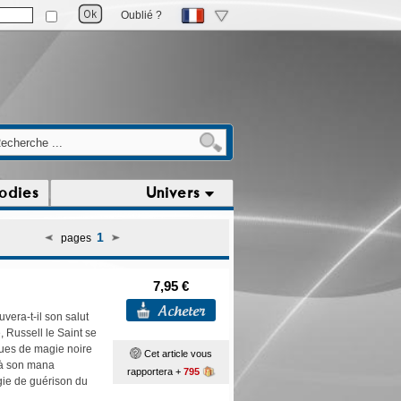
Oublié ?
odies
Univers
1
pages
7,95 €
vera-t-il son salut
 Russell le Saint se
ques de magie noire
Cet article vous
 à son mana
rapportera +
795
agie de guérison du