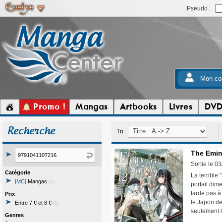
Pseudo :
Mon co
Promo !
Mangas
Artbooks
Livres
DV
Recherche
Tri :
The Emin
Sortie le 0
Catégorie
La terrible 
[MC]
Mangas
(1)
portail dim
tarde pas à 
Prix
le Japon de
Entre 7 € et 8 €
(1)
seulement 
Genres