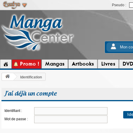
Pseudo :
Mon co
Promo !
Mangas
Artbooks
Livres
DV
Identification
J'ai déjà un compte
Identifiant :
Mot de passe :