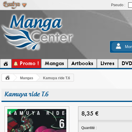
Pseudo :
Mon
Promo !
Mangas
Artbooks
Livres
DV
Mangas
Kamuya ride T.6
Kamuya ride T.6
8,35
€
Quantité :