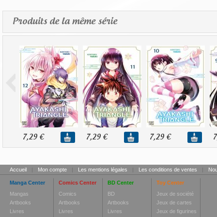
Produits de la même série
7,29 €
7,29 €
7,29 €
7
Accueil
|
Mon compte
|
Les mentions légales
|
Les conditions de ventes
|
Nou
Manga Center
Comics Center
BD Center
Toy Center
Mangas
Comics
BD
Jeux de société
Artbooks
Artbooks
Artbooks
Jeux de cartes
Livres
Livres
Livres
Jeux de figurines