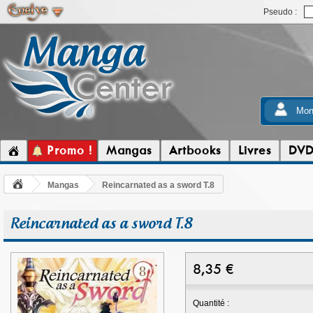
Pseudo :
Mon
Promo !
Mangas
Artbooks
Livres
DV
Mangas
Reincarnated as a sword T.8
Reincarnated as a sword T.8
8,35
€
Quantité :