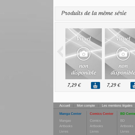
Produits de la même série
7,29 €
7,29 €
Accueil
|
Mon compte
|
Les mentions légales
Manga Center
Comics Center
BD Cente
Mangas
Comics
BD
Artbooks
Artbooks
Artbooks
Livres
Livres
Livres