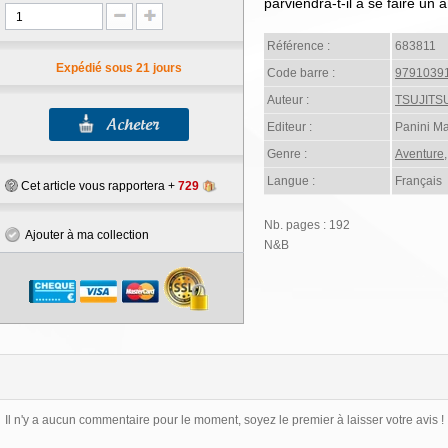
parviendra-t-il à se faire 
Référence :
683811
Expédié sous 21 jours
Code barre :
9791039
Auteur :
TSUJITS
Editeur :
Panini M
Genre :
Aventure
Langue :
Français
Cet article vous rapportera +
729
Nb. pages : 192
Ajouter à ma collection
N&B
Il n'y a aucun commentaire pour le moment, soyez le premier à laisser votre avis !