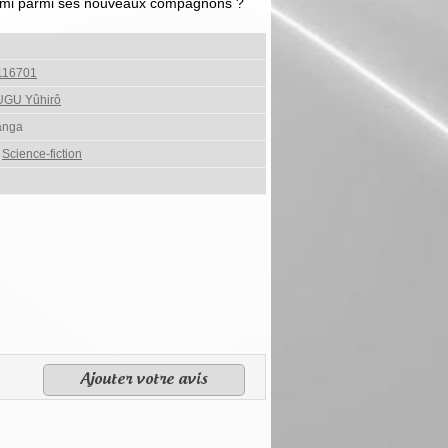
un ami parmi ses nouveaux compagnons ?
116701
UGU Yûhirô
anga
,
Science-fiction
Ajouter votre avis