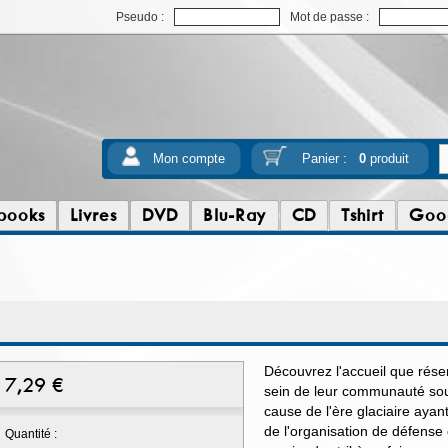
Pseudo :
Mot de passe :
Mon compte
Panier :
0
produit
books
Livres
DVD
Blu-Ray
CD
Tshirt
Goo
Découvrez l'accueil que réser
7,29
€
sein de leur communauté sout
cause de l'ère glaciaire ayant
de l'organisation de défense 
Quantité :