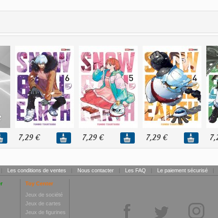
7,29 €
7,29 €
7,29 €
7,
|
Les conditions de ventes
|
Nous contacter
|
Les FAQ
|
Le paiement sécurisé
|
r
Toy Center
Jeux de société
Jeux de cartes
Jeux de figurines