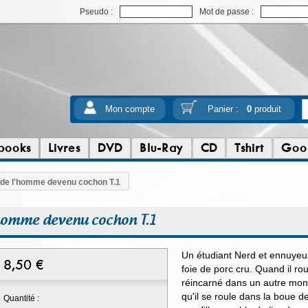
Pseudo :
Mot de passe :
Mon compte
Panier :
0
produit
books
Livres
DVD
Blu-Ray
CD
Tshirt
Goo
e de l'homme devenu cochon T.1
'homme devenu cochon T.1
Un étudiant Nerd et ennuyeu
8,50
€
foie de porc cru. Quand il rou
réincarné dans un autre mond
qu'il se roule dans la boue de
Quantité :