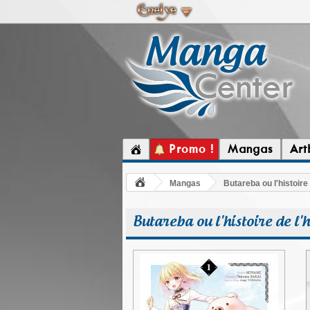
Promo !
Mangas
Art
Mangas
Butareba ou l'histoir
Butareba ou l'histoire de l