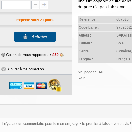
une fille capable de lire dan
de porc n'a pas l'air si mal...
Référence :
687025
Expédié sous 21 jours
Code barre :
9782302
Auteur :
SAKAI T
Editeur :
Soleil
Genre :
Comédie
Cet article vous rapportera +
850
Langue :
Français
Ajouter à ma collection
Nb. pages : 160
N&B
Il n'y a aucun commentaire pour le moment, soyez le premier à laisser votre avis !