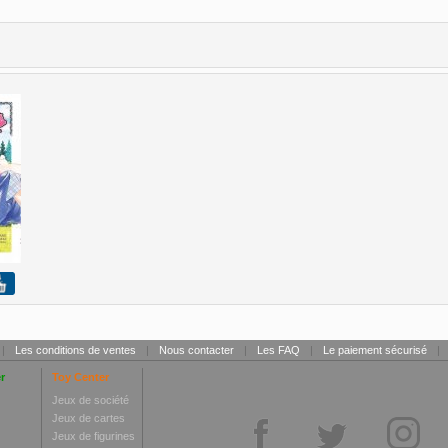
|
Les conditions de ventes
|
Nous contacter
|
Les FAQ
|
Le paiement sécurisé
|
r
Toy Center
Jeux de société
Jeux de cartes
Jeux de figurines