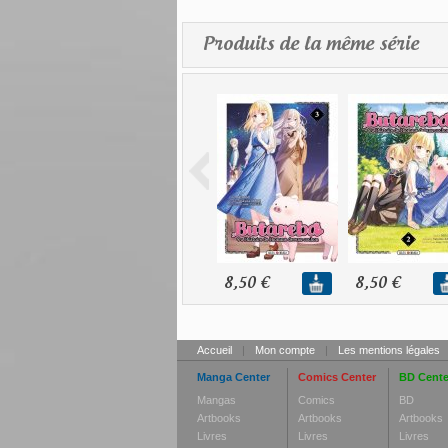
Produits de la même série
8,50 €
8,50 €
Accueil
|
Mon compte
|
Les mentions légales
Manga Center
Comics Center
BD Cente
Mangas
Comics
BD
Artbooks
Artbooks
Artbooks
Livres
Livres
Livres