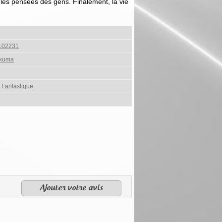
s les pensées des gens. Finalement, la vie
102231
akuma
,
Fantastique
Ajouter votre avis