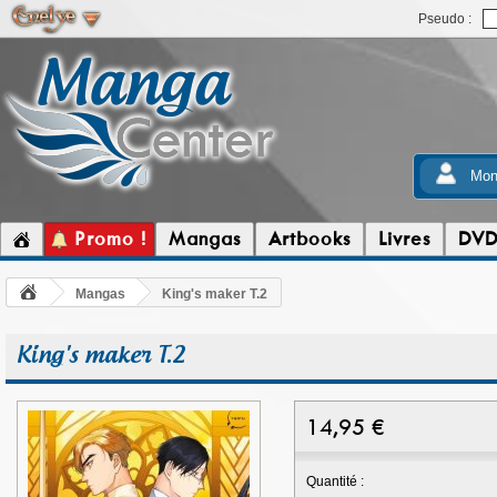
Pseudo :
Mon
Promo !
Mangas
Artbooks
Livres
DV
Mangas
King's maker T.2
King's maker T.2
14,95
€
Quantité :