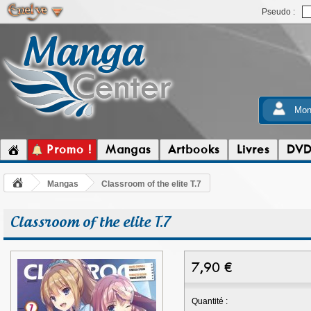
Pseudo :
Mon
Promo !
Mangas
Artbooks
Livres
DV
Mangas
Classroom of the elite T.7
Classroom of the elite T.7
7,90
€
Quantité :