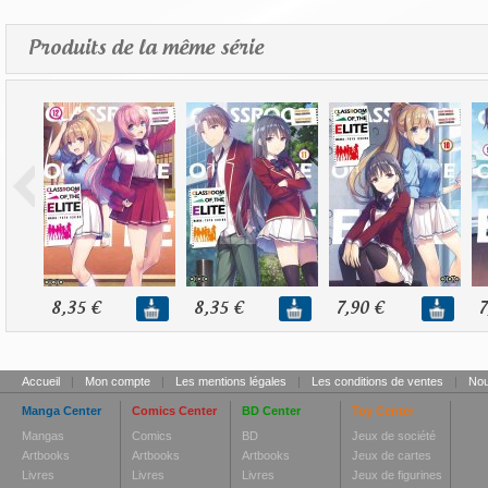
Produits de la même série
8,35 €
8,35 €
7,90 €
7
Accueil
|
Mon compte
|
Les mentions légales
|
Les conditions de ventes
|
Nou
Manga Center
Comics Center
BD Center
Toy Center
Mangas
Comics
BD
Jeux de société
Artbooks
Artbooks
Artbooks
Jeux de cartes
Livres
Livres
Livres
Jeux de figurines