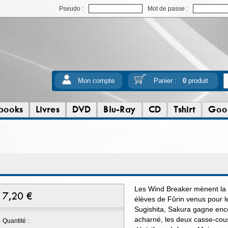
Pseudo :
Mot de passe :
Mon compte
Panier :
0
produit
books
Livres
DVD
Blu-Ray
CD
Tshirt
Goo
Les Wind Breaker mènent la d
7,20
€
élèves de Fûrin venus pour l
Sugishita, Sakura gagne enc
acharné, les deux casse-cous
Quantité :