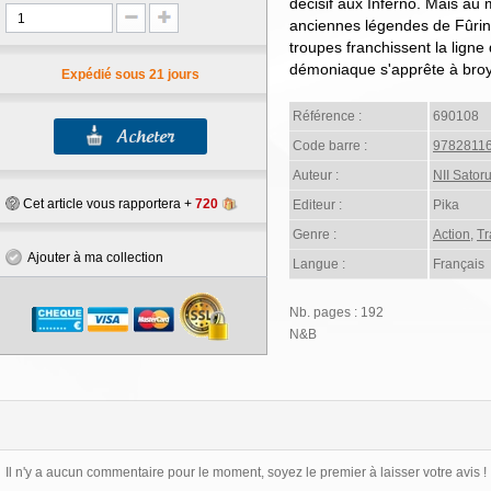
décisif aux Inferno. Mais au
anciennes légendes de Fûrin, 
troupes franchissent la ligne
démoniaque s'apprête à broyer
Expédié sous 21 jours
Référence :
690108
Code barre :
9782811
Auteur :
NII Sator
Cet article vous rapportera +
720
Editeur :
Pika
Genre :
Action
,
Tr
Ajouter à ma collection
Langue :
Français
Nb. pages : 192
N&B
Il n'y a aucun commentaire pour le moment, soyez le premier à laisser votre avis !