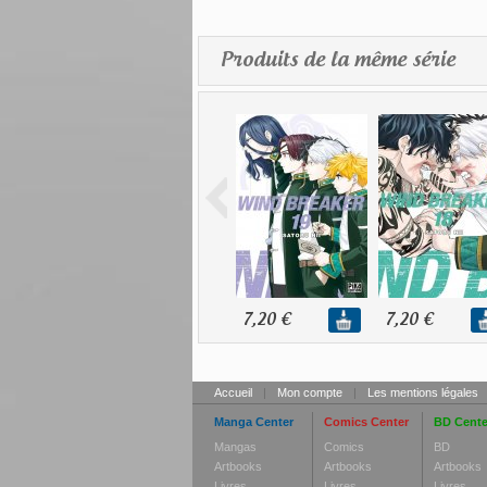
Produits de la même série
7,20 €
7,20 €
Accueil
|
Mon compte
|
Les mentions légales
Manga Center
Comics Center
BD Cente
Mangas
Comics
BD
Artbooks
Artbooks
Artbooks
Livres
Livres
Livres