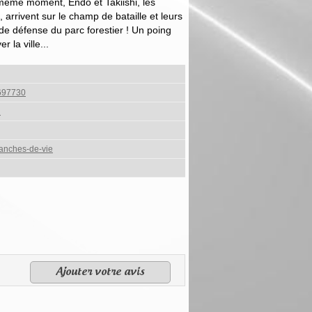
 même moment, Endô et Takiishi, les
arrivent sur le champ de bataille et leurs
 de défense du parc forestier ! Un poing
 la ville...
697730
u
anches-de-vie
Ajouter votre avis