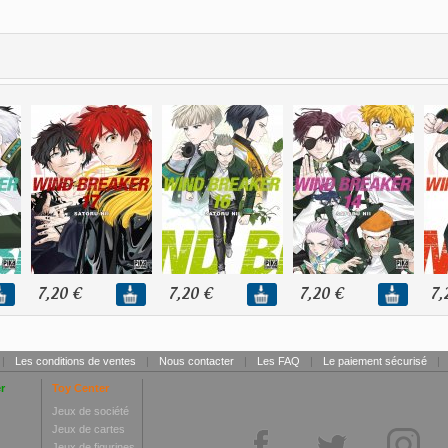
7,20 €
7,20 €
7,20 €
7,
|
Les conditions de ventes
|
Nous contacter
|
Les FAQ
|
Le paiement sécurisé
|
r
Toy Center
Jeux de société
Jeux de cartes
Jeux de figurines