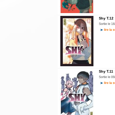
Shy T.12
Sortie le 1
lire la s
Shy T.11
Sortie le 0
lire la s