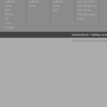
Artbooks
Artbooks
Artbooks
Jeux de cartes
Livres
Livres
Livres
Jeux de figurines
DVD
DVD
Jeux de rôle
Blu-Ray
Jeux classiques
CD
Jouets
Tshirt
Goodies
Geneworld.net
-
Fighting card
Site membre du réseau
Enely