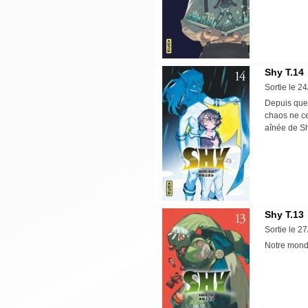
Shy T.14
Sortie le 2
Depuis que 
chaos ne c
aînée de Sh
Shy T.13
Sortie le 2
Notre mond