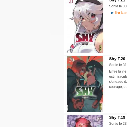
Shy T.21
Sortie le 3
lire la s
Shy T.20
Sortie le 3
Entre la vie
est miracul
s'engage da
courage, et
Shy T.19
Sortie le 2