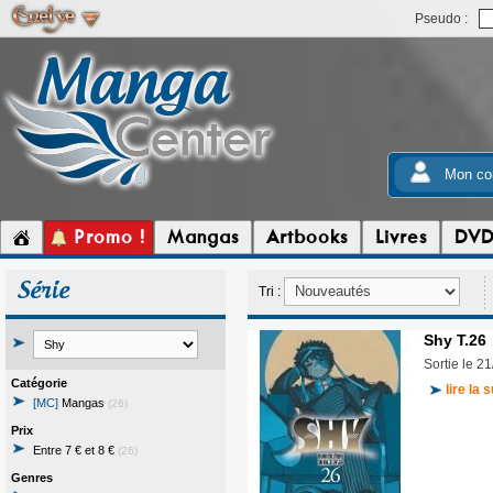
Pseudo :
Mon co
Promo !
Mangas
Artbooks
Livres
DV
Série
Tri :
Shy T.26
Sortie le 2
Catégorie
lire la s
[MC]
Mangas
(26)
Prix
Entre 7 € et 8 €
(26)
Genres