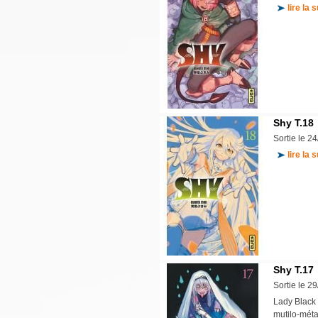
lire la s
Shy T.18
Sortie le 2
lire la s
Shy T.17
Sortie le 2
Lady Black 
mutilo-méta