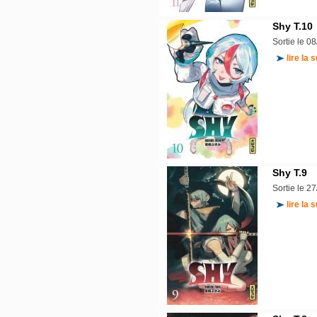
Shy T.10
Sortie le 0
lire la s
Shy T.9
Sortie le 2
lire la s