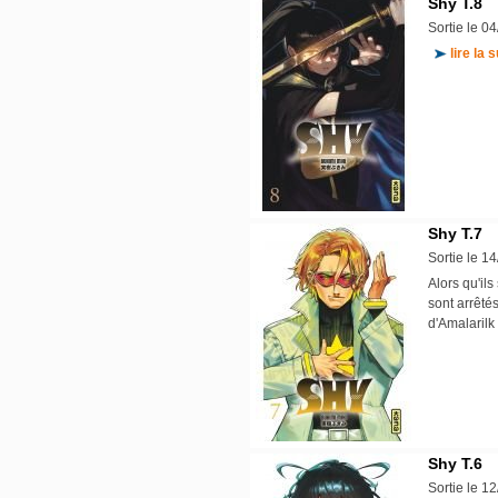
Shy T.8
Sortie le 0
lire la s
Shy T.7
Sortie le 1
Alors qu'il
sont arrêté
d'Amalarilk 
Shy T.6
Sortie le 1