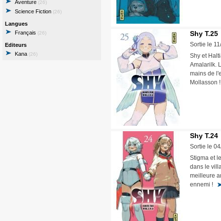
Aventure
(26)
Science Fiction
(26)
Langues
Français
Shy T.25
(26)
Sortie le 1
Editeurs
Kana
(26)
Shy et Halt
Amalarilk. 
mains de l'
Mollasson 
Shy T.24
Sortie le 0
Stigma et l
dans le vil
meilleure am
ennemi !