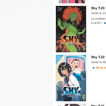
Shy T.23
Sortie le 1
Le combat c
à sa fin !
Shy T.22
Sortie le 0
lire la s