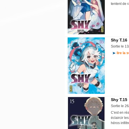
tentent de 
Shy T.16
Sortie le 1
lire la s
Shy T.15
Sortie le 2
C'est en ré
éclaircir l
héros infil