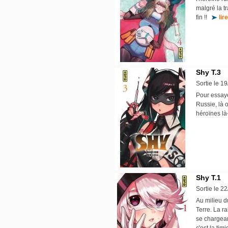
malgré la t
fin !!
lir
Shy T.3
Sortie le 1
Pour essaye
Russie, là 
héroïnes l
Shy T.1
Sortie le 2
Au milieu d
Terre. La r
se chargeant