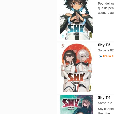
Pour délivr
que de péné
attendre au
Shy T.5
Sortie le 0
lire la s
Shy T.4
Sortie le 2
Shy et Spiri
l'héroïne r