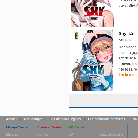
c'est la ti
pays, Shy. 
Shy T.2
Sortie le 2
Dans chaque
est une gra
efforts et e
trouverait 
nécessaire 
lire la suite
Accueil
|
Mon compte
|
Les mentions légales
|
Les conditions de ventes
|
Nou
Manga Center
Comics Center
BD Center
Toy Center
Mangas
Comics
BD
Jeux de société