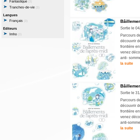
Fantastique
(3)
Tranches-de-vie
(3)
Langues
Français
Bâillemen
(3)
Sortie le 0
Editeurs
Imho
(3)
Parcours de
découvrir d
frontière en
venez décou
anti- somme
la suite
Bâillemen
Sortie le 3
Parcours de
découvrir d
frontière en
venez décou
anti-sommei
la suite