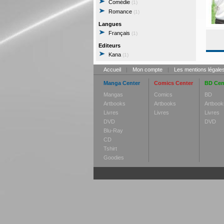
Comédie
(1)
Romance
(1)
Langues
Français
(1)
Editeurs
Kana
(1)
Accueil
|
Mon compte
|
Les mentions légale
Manga Center
Comics Center
BD Cen
Mangas
Comics
BD
Artbooks
Artbooks
Artbook
Livres
Livres
Livres
DVD
DVD
Blu-Ray
CD
Tshirt
Goodies