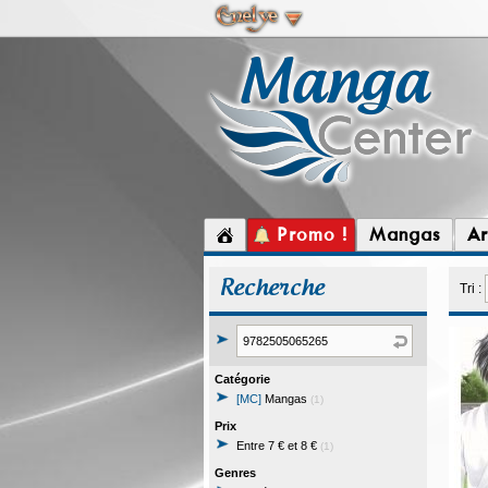
Promo !
Mangas
Ar
Recherche
Tri :
Catégorie
[MC]
Mangas
(1)
Prix
Entre 7 € et 8 €
(1)
Genres