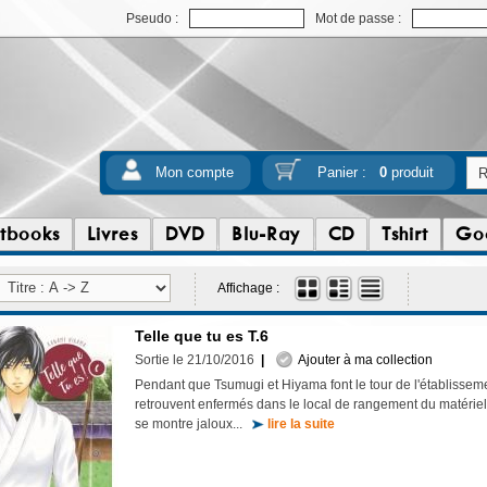
Pseudo :
Mot de passe :
Mon compte
Panier :
0
produit
tbooks
Livres
DVD
Blu-Ray
CD
Tshirt
Go
Affichage :
Telle que tu es T.6
Sortie le 21/10/2016
|
Ajouter à ma collection
Pendant que Tsumugi et Hiyama font le tour de l'établissemen
retrouvent enfermés dans le local de rangement du matériel
se montre jaloux...
lire la suite