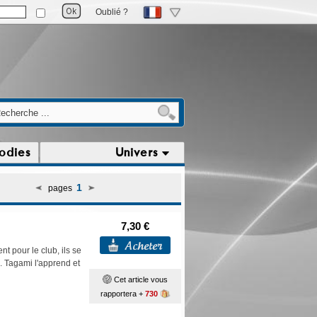
Oublié ?
odies
Univers
1
pages
7,30 €
t pour le club, ils se
. Tagami l'apprend et
Cet article vous
rapportera +
730