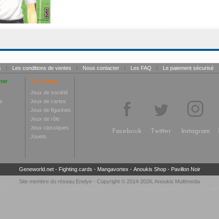
s
|
Les conditions de ventes
|
Nous contacter
|
Les FAQ
|
Le paiement sécurisé
ter
Toy Center
Jeux de société
s
Jeux de cartes
Jeux de figurines
Jeux de rôle
Jeux classiques
Facebook
Twitter
Instagram
Jouets
Geneworld.net
-
Fighting cards
-
Mangavortex
-
Anoukis Shop
-
Pavillon Noir
Site membre du réseau
Enelye
- Copyright © 2014-2026,
Anoukis Multimedia