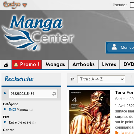
Pseudo :
Mon co
Promo !
Mangas
Artbooks
Livres
DV
Recherche
Tri :
Terra For
Sortie le 3
Catégorie
"_Avril 262
[MC]
Mangas
(1)
surface ma
surprise de
Prix
sur le point
Entre 8 € et 9 €
(1)
commandant 
Genres
lire la suite