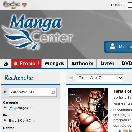
Pseudo :
Mon co
Promo !
Mangas
Artbooks
Livres
DV
Recherche
Tri :
Terra For
Sortie le 1
Catégorie
Nuit du 19 
[MC]
Mangas
(1)
la communi
compagnie d
Prix
progressent
Entre 8 € et 9 €
(1)
contrôle de
Genres
...
lire l