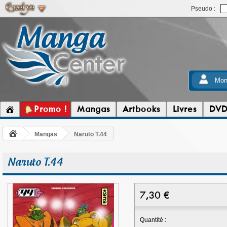
Pseudo :
Mon
Promo !
Mangas
Artbooks
Livres
DV
Mangas
Naruto T.44
Naruto T.44
7,30
€
Quantité :