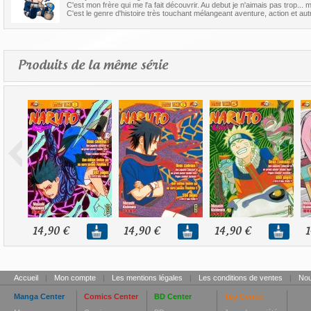
C'est mon frère qui me l'a fait découvrir. Au debut je n'aimais pas trop... 
C'est le genre d'histoire très touchant mélangeant aventure, action et autr
Produits de la même série
14,90 €
14,90 €
14,90 €
1
Accueil
|
Mon compte
|
Les mentions légales
|
Les conditions de ventes
|
Nou
Manga Center
Comics Center
BD Center
Toy Center