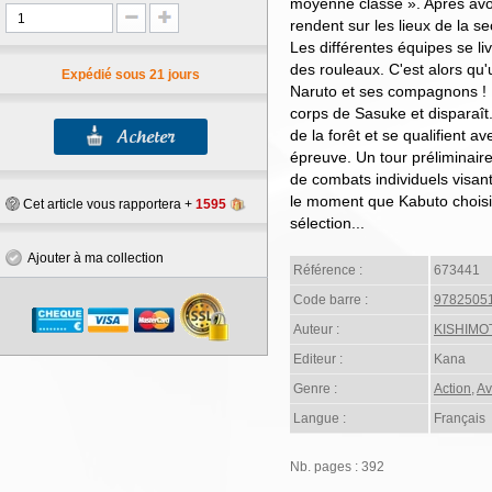
moyenne classe ». Après avoir
rendent sur les lieux de la se
Les différentes équipes se li
des rouleaux. C'est alors qu
Expédié sous 21 jours
Naruto et ses compagnons ! I
corps de Sasuke et disparaît
de la forêt et se qualifient a
épreuve. Un tour préliminaire 
de combats individuels visan
le moment que Kabuto chois
Cet article vous rapportera +
1595
sélection...
Ajouter à ma collection
Référence :
673441
Code barre :
9782505
Auteur :
KISHIMO
Editeur :
Kana
Genre :
Action
,
Av
Langue :
Français
Nb. pages : 392