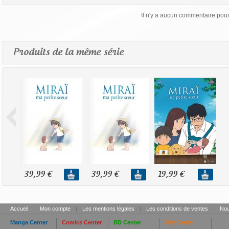
Il n'y a aucun commentaire pour 
Produits de la même série
39,99 €
39,99 €
19,99 €
Accueil
|
Mon compte
|
Les mentions légales
|
Les conditions de ventes
|
Nou
Manga Center
Comics Center
BD Center
Toy Center