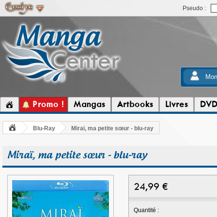
Pseudo :
Mon
Promo !
Mangas
Artbooks
Livres
DV
Blu-Ray
Miraï, ma petite sœur - blu-ray
Miraï, ma petite sœur - blu-ray
24,99
€
Quantité :