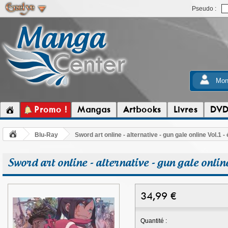
Pseudo :
Mon
Promo !
Mangas
Artbooks
Livres
DV
Blu-Ray
Sword art online - alternative - gun gale online Vol.1 - 
Sword art online - alternative - gun gale online
34,99
€
Quantité :