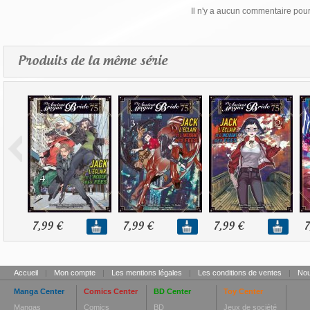
Il n'y a aucun commentaire pour 
Produits de la même série
7,99 €
7,99 €
7,99 €
7
Accueil
|
Mon compte
|
Les mentions légales
|
Les conditions de ventes
|
Nou
Manga Center
Comics Center
BD Center
Toy Center
Mangas
Comics
BD
Jeux de société