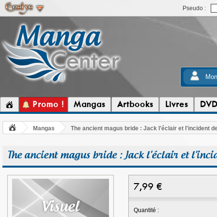
Pseudo :
Mon
Promo !
Mangas
Artbooks
Livres
DV
Mangas
The ancient magus bride : Jack l'éclair et l'incident d
The ancient magus bride : Jack l'éclair et l'inci
7,99
€
Quantité :