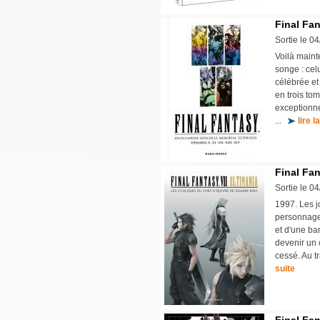
Final Fan
Sortie le 0
Voilà maint
songe : cel
célébrée et 
en trois to
exceptionne
...
lire l
Final Fan
Sortie le 0
1997. Les j
personnages
et d'une ba
devenir un 
cessé. Au tr
suite