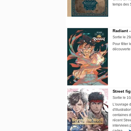
temps des
Radiant -
Sortie le 2
Pour fêter 
découverte
Street fi
Sortie le 1
L'ouvrage d
d'illustrat
centaines d
récent Stre
interviews 
cadea ...