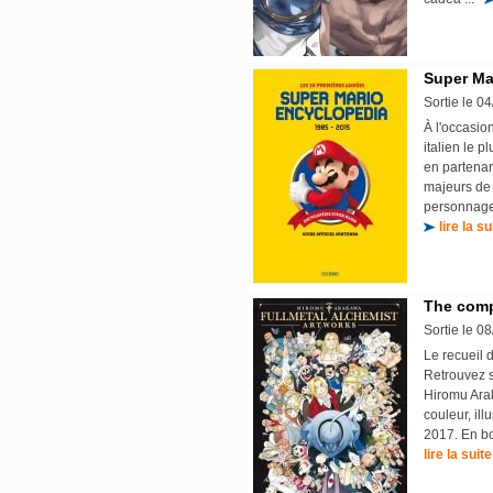
Super Ma
Sortie le 0
À l'occasio
italien le 
en partenar
majeurs de c
personnages
lire la su
The compl
Sortie le 0
Le recueil d
Retrouvez s
Hiromu Arak
couleur, ill
2017. En bo
lire la suite