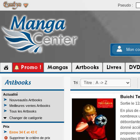
Pseudo :
Mon co
Promo !
Mangas
Artbooks
Livres
DV
Artbooks
Tri :
Actualité
Buichi Te
Nouveautés Artbooks
Sortie le 1
Meilleures ventes Artbooks
En plus de 
Tous les Artbooks
nombreux un
Changer de catégorie
débordante
Prix
donné accès
Entre 34 € et 43 €
proposer ce
Supprimer le critère de prix
nouvelles il