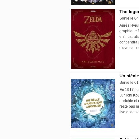
The legen
Sortie le 0
Après Hyru
graphique f
en illustrat
contiendra 
d'uvres du
Un siècl
Sortie le 0
En 1917, le 
Jun'ichi Kö
enrichie et
reste pas 
live et des