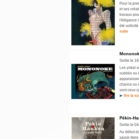
Pour la pre
et ses créa
travaux pou
l'élégance 
été sollicit
suite
Monono
Sortie le 1
Les yokaï s
oubliés ou 
apparaissen
chance ou e
sont ceux q
lire la su
Pékin-H
Sortie le 0
Au début du
savoir-fair