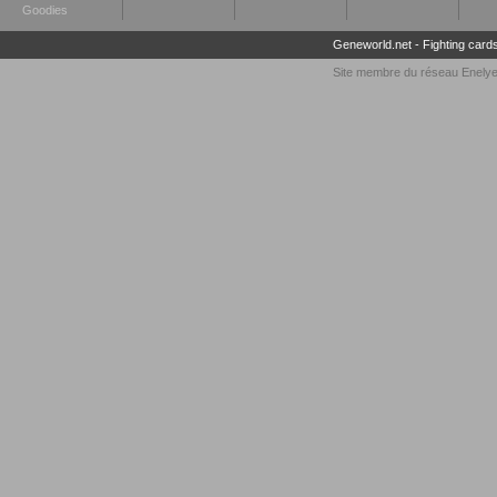
Goodies
Geneworld.net
-
Fighting card
Site membre du réseau
Enely