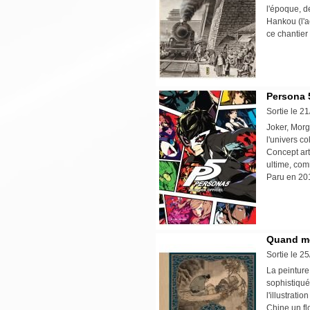
l'époque, de
Hankou (l'a
ce chantier
Persona 
Sortie le 2
Joker, Morg
l'univers co
Concept art
ultime, com
Paru en 20
Quand m
Sortie le 2
La peinture
sophistiqué
l'illustrat
Chine un fl