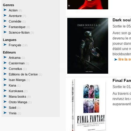
Genres
Action
(6)
Aventure
(7)
Dark soul
Comédie
(1)
Sortie le 0
Fantastique
(8)
Science-fiction
(5)
Avec son ga
devenu le n
Langues
joueur dans
Français
(19)
établi une 
Editeurs
blockbuster
Ankama
(1)
lire la s
Casterman
(1)
Cornelius
(1)
Editions de la Cerise
(1)
Isan Manga
Final Fan
(1)
Kana
(1)
Sortie le 0
Kurokawa
(2)
Au travers
Mana books
(6)
revivez les 
Ototo Manga
(1)
auparavan
Soleil
(3)
Ynnis
(1)