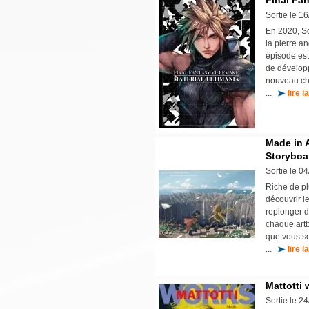
Final Fan
Sortie le 1
En 2020, Sq
la pierre a
épisode est
de développ
nouveau che
...
lire l
Made in 
Storyboa
Sortie le 0
Riche de pl
découvrir l
replonger d
chaque artb
que vous so
...
lire l
Mattotti 
Sortie le 2