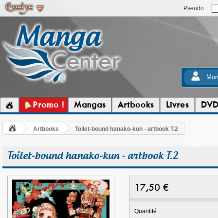
Pseudo :
Mon
Promo !
Mangas
Artbooks
Livres
DV
Artbooks
Toilet-bound hanako-kun - artbook T.2
Toilet-bound hanako-kun - artbook T.2
17,50
€
Quantité :