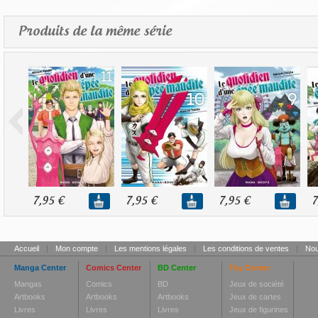
Produits de la même série
7,95 €
7,95 €
7,95 €
7
Accueil
|
Mon compte
|
Les mentions légales
|
Les conditions de ventes
|
Nou
Manga Center
Comics Center
BD Center
Toy Center
Mangas
Comics
BD
Jeux de société
Artbooks
Artbooks
Artbooks
Jeux de cartes
Livres
Livres
Livres
Jeux de figurines