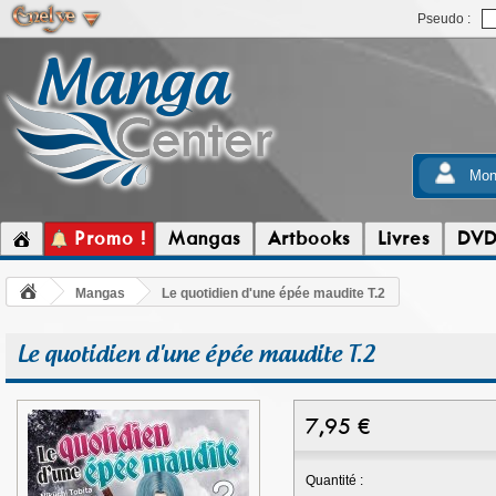
Pseudo :
Mon
Promo !
Mangas
Artbooks
Livres
DV
Mangas
Le quotidien d'une épée maudite T.2
Le quotidien d'une épée maudite T.2
7,95
€
Quantité :