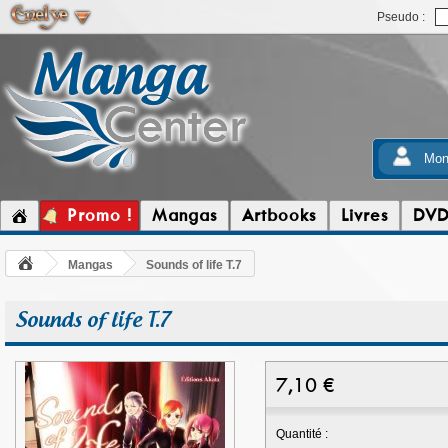
Pseudo :
Mon
Promo !
Mangas
Artbooks
Livres
DV
Mangas
Sounds of life T.7
Sounds of life T.7
7,10
€
Quantité :