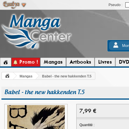
Pseudo :
Mon
Promo !
Mangas
Artbooks
Livres
DV
Mangas
Babel - the new hakkenden T.5
Babel - the new hakkenden T.5
7,99
€
Quantité :