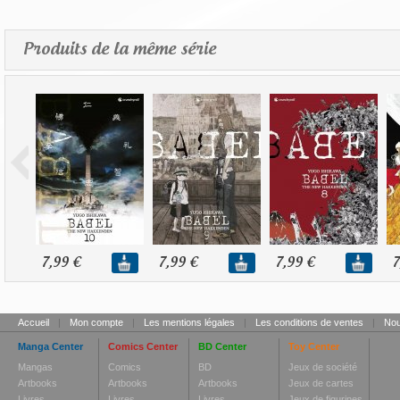
Produits de la même série
7,99 €
7,99 €
7,99 €
7
Accueil
|
Mon compte
|
Les mentions légales
|
Les conditions de ventes
|
Nou
Manga Center
Comics Center
BD Center
Toy Center
Mangas
Comics
BD
Jeux de société
Artbooks
Artbooks
Artbooks
Jeux de cartes
Livres
Livres
Livres
Jeux de figurines