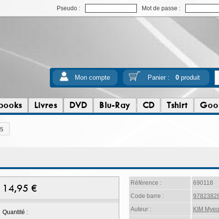
Pseudo :
Mot de passe :
Mon compte
Panier :
0
produit
books
Livres
DVD
Blu-Ray
CD
Tshirt
Goo
.5
Référence :
690118
14,95
€
Code barre :
9782382
Auteur :
KIM Mye
Quantité :