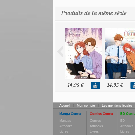
Produits de la même série
14,95 €
14,95 €
Accueil
|
Mon compte
|
Les mentions légales
Manga Center
Comics Center
BD Cente
Mangas
Comics
BD
Artbooks
Artbooks
Artbooks
Livres
Livres
Livres