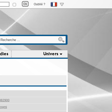
Oublié ?
dies
Univers
882900
ongmi