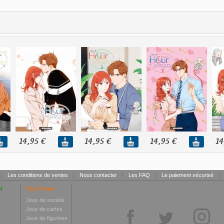
14,95 €
14,95 €
14,95 €
14
|
Les conditions de ventes
|
Nous contacter
|
Les FAQ
|
Le paiement sécurisé
|
r
Toy Center
Jeux de société
Jeux de cartes
Jeux de figurines