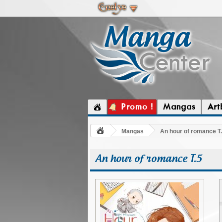
Promo !
Mangas
Art
Mangas
An hour of romance T
An hour of romance T.5