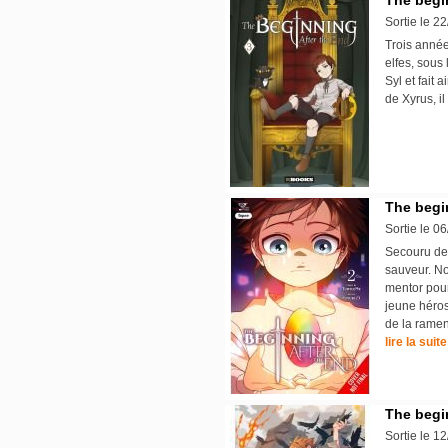
The begin
Sortie le 2
Trois année
elfes, sous
Syl et fait a
de Xyrus, i
The begin
Sortie le 0
Secouru de 
sauveur. No
mentor pour
jeune héros
de la ramen
lire la suite
The begin
Sortie le 1