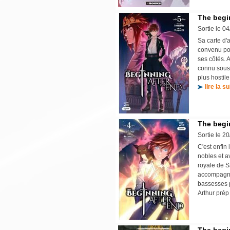
The begin
Sortie le 0
Sa carte d'
convenu pou
ses côtés. 
connu sous 
plus hostile
lire la su
The begin
Sortie le 2
C'est enfin
nobles et a
royale de S
accompagne 
bassesses p
Arthur prép