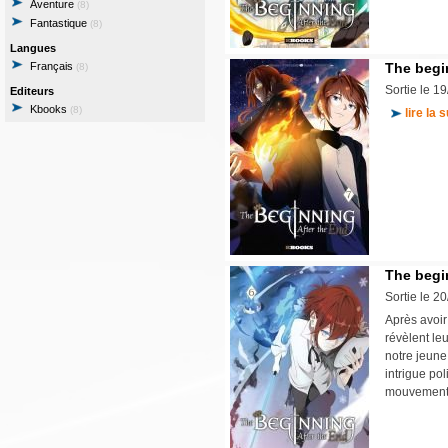
Aventure
(8)
Fantastique
(8)
Langues
Français
The begin
(8)
Sortie le 1
Editeurs
Kbooks
(8)
lire la s
The begin
Sortie le 2
Après avoir 
révèlent le
notre jeune
intrigue po
mouvemen