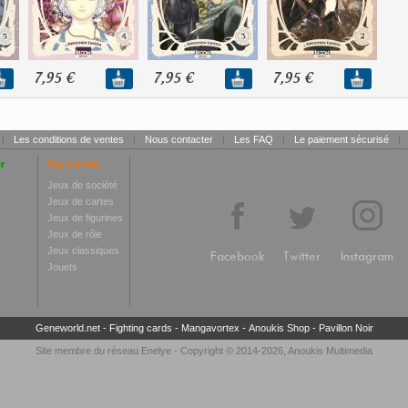
7,95 €
7,95 €
7,95 €
|
Les conditions de ventes
|
Nous contacter
|
Les FAQ
|
Le paiement sécurisé
|
r
Toy Center
Jeux de société
Jeux de cartes
Jeux de figurines
Jeux de rôle
Jeux classiques
Facebook
Twitter
Instagram
Jouets
Geneworld.net
-
Fighting cards
-
Mangavortex
-
Anoukis Shop
-
Pavillon Noir
Site membre du réseau
Enelye
- Copyright © 2014-2026,
Anoukis Multimedia