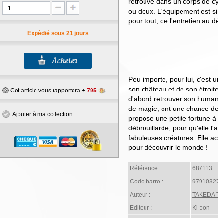
retrouve dans un corps de cyb
ou deux. L'équipement est si
pour tout, de l'entretien au 
Expédié sous 21 jours
Peu importe, pour lui, c'est 
son château et de son étroite 
Cet article vous rapportera +
795
d'abord retrouver son humani
de magie, ont une chance de p
Ajouter à ma collection
propose une petite fortune à
débrouillarde, pour qu'elle l
fabuleuses créatures. Elle ac
pour découvrir le monde !
Référence :
687113
Code barre :
9791032
Auteur :
TAKEDA 
Editeur :
Ki-oon