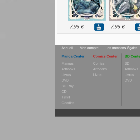
7,95 €
7,95 €
Accueil
|
Mon compte
|
Les mentions légales
Manga Center
Comics Center
BD Cente
Mangas
Comics
BD
Artbooks
Artbooks
Artbooks
Livres
Livres
Livres
DVD
DVD
Blu-Ray
CD
Tshirt
Goodies