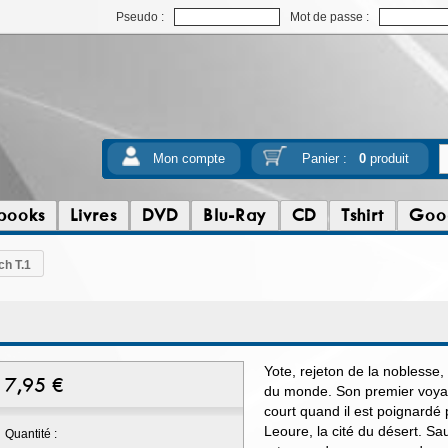
Pseudo :
Mot de passe :
Mon compte
Panier :
0
produit
books
Livres
DVD
Blu-Ray
CD
Tshirt
Goo
ch T.1
Yote, rejeton de la noblesse,
7,95
€
du monde. Son premier voya
court quand il est poignardé
Leoure, la cité du désert. Sa
Quantité :