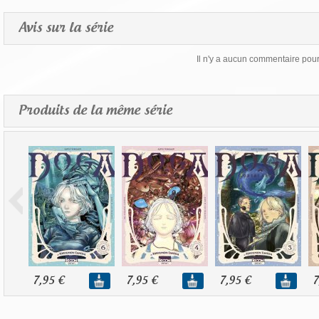
Avis sur la série
Il n'y a aucun commentaire pour 
Produits de la même série
7,95 €
7,95 €
7,95 €
7