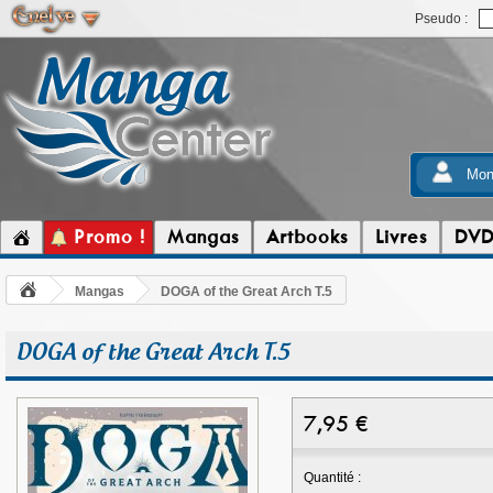
Pseudo :
Mon
Promo !
Mangas
Artbooks
Livres
DV
Mangas
DOGA of the Great Arch T.5
DOGA of the Great Arch T.5
7,95
€
Quantité :