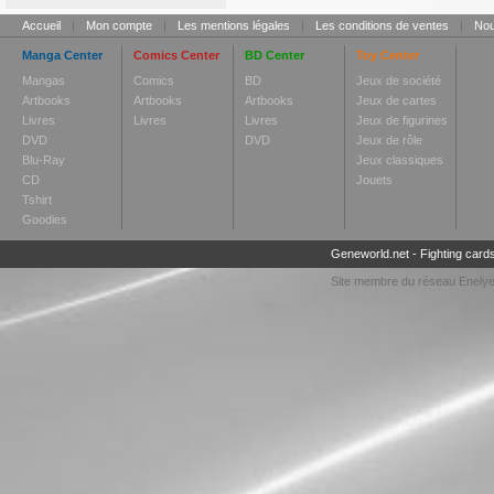
Accueil
|
Mon compte
|
Les mentions légales
|
Les conditions de ventes
|
Nou
Manga Center
Comics Center
BD Center
Toy Center
Mangas
Comics
BD
Jeux de société
Artbooks
Artbooks
Artbooks
Jeux de cartes
Livres
Livres
Livres
Jeux de figurines
DVD
DVD
Jeux de rôle
Blu-Ray
Jeux classiques
CD
Jouets
Tshirt
Goodies
Geneworld.net
-
Fighting card
Site membre du réseau
Enely