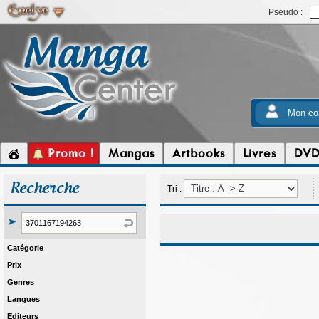
Pseudo :
Mon co
Promo !
Mangas
Artbooks
Livres
DV
Recherche
Tri :
Catégorie
Prix
Genres
Langues
Editeurs